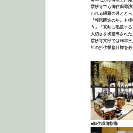
霑妙寺でも御住職諏訪
われる唱題の月ととら
『報恩躍進の年』も後
う」「真剣に唱題する
大切さを御指導された
霑妙寺支部では昨年三
年の折伏誓願目標を必
■御住職御指導