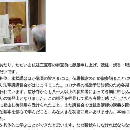
あたり、ただいま仏祖三宝尊の御宝前に献膳申し上げ、読経・焼香・唱
だいです。
各位、永松講頭ほか講員の皆さまには、仏恩報謝のため御参詣まことに
り法華講講習会がはじまりました。コロナ禍の感染予防対策のため各期
われています。霑妙寺からも八十人以上の参加者によって各期に申し込
りの御登山となりました。この様子を拝見して私も有難く感じたしだい
に登山し御開扉を受けられたこと、また講習会では担当講師の講義を聞
な基本を信心で学んだこと、みな大きな功徳に違いありません。本当に
た。
を具体的に学ぶことができたと思います。なぜ折伏をしなければならな