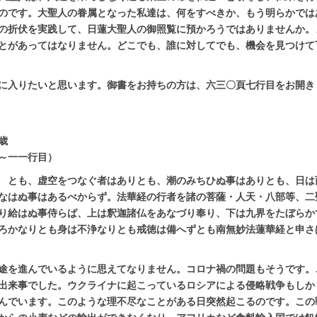
のです。大聖人の眷属となった私達は、何をすべきか、もう明らかでは
の折伏を実践して、日蓮大聖人の御照覧に預かろうではありませんか。
とがあってはなりません。どこでも、誰に対してでも、機会を見つけて
に入りたいと思います。御書をお持ちの方は、六三〇頁七行目をお開き
歳
～一一行目）
ゝとも、虚空をつなぐ者はありとも、潮のみちひぬ事はありとも、日は
なはぬ事はあるべからず。法華経の行者を諸の菩薩・人天・八部等、二
り給はぬ事侍らば、上は釈迦諸仏をあなづり奉り、下は九界をたぼらか
ろかなりとも身は不浄なりとも戒徳は備へずとも南無妙法蓮華経と申さ
途を進んでいるように思えてなりません。コロナ禍の問題もそうです。
出来事でした。ウクライナに起こっているロシアによる侵略戦争もしか
んでいます。このような理不尽なことがある日突然起こるのです。この