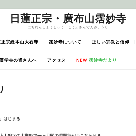
日蓮正宗・廣布山霑妙寺
にちれんしょうしゅう・こうふざんでんみょうじ
蓮正宗総本山大石寺
霑妙寺について
正しい宗教と信仰
価学会の皆さんへ
アクセス
NEW
霑妙寺だより
り
」はじまる
上人猊下の大導師で一ヶ月間の唱題行がおこなわれる。