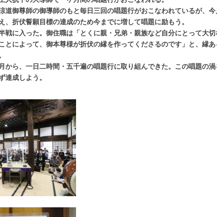
涼道御尊師の御導師のもと毎日三回の唱題行がおこなわれているが、今
え、折伏誓願目標の達成のため今までに増して唱題に励もう。
半戦に入った。御住職は「とくに親・兄弟・親族など自分にとって大切
ことによって、御本尊様が折伏の縁を作ってくださるのです」と、縁あ
。
月から、一日二時間・五千遍の唱題行に取り組んできた。この唱題の渦
ず達成しよう。