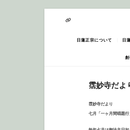
Skip
to
霑
content
妙
日蓮正宗について
日
寺
に
創
つ
い
て
霑妙寺だよ
霑妙寺だより
七月「一ヶ月間唱題行
毎年七月は御法主日如