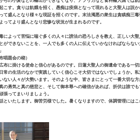
からの小麦などの輸出ができなくなり、アフリカなど食料輸入国では飢
起こす。貪りは飢餓を招く、愚痴は疫病となって現れると大聖人は説か
って盛んとなり様々な現証を招くのです。末法濁悪の衆生は貪瞋痴三毒
よってより盛んとなり悲惨な状況が生まれるのです。
毒によって苦悩に喘ぐ多くの人々に謗法の恐ろしさを教え、正しい大聖
とができないことを、一人でも多くの人に伝えていかなければならない
」
布唱題会の砌）
広布に掛ける使命と信心があるのです。日蓮大聖人の御遺命である一切
日常の生活のなかで実践していく信心こそ大切ではないでしょうか。私
いない人々が大勢います。そのような中、皆さまにとって一番大切な方
真の勇気と真の慈悲と、そして御本尊への確信があれば、折伏は誰でも
頑張ってまいりましょう。
話といたします。御苦労様でした。暑くなりますので、体調管理にはこ