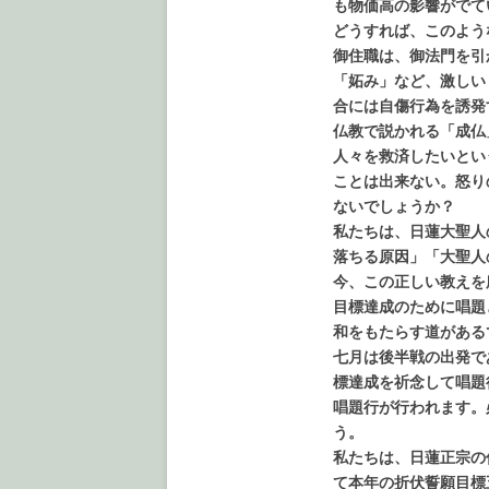
も物価高の影響がでて
どうすれば、このよう
御住職は、御法門を引
「妬み」など、激しい
合には自傷行為を誘発
仏教で説かれる「成仏
人々を救済したいとい
ことは出来ない。怒り
ないでしょうか？
私たちは、日蓮大聖人
落ちる原因」「大聖人
今、この正しい教えを
目標達成のために唱題
和をもたらす道がある
七月は後半戦の出発で
標達成を祈念して唱題
唱題行が行われます。
う。
私たちは、日蓮正宗の
て本年の折伏誓願目標