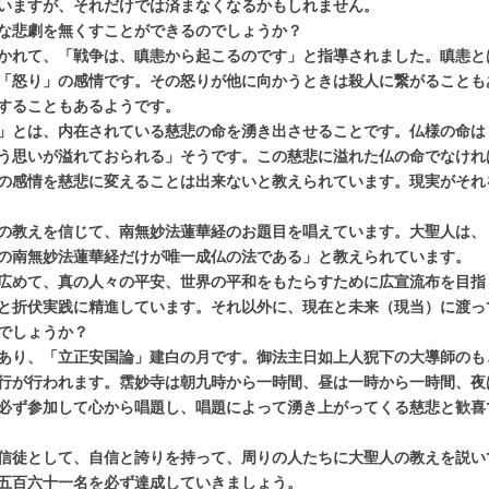
いますが、それだけでは済まなくなるかもしれません。
な悲劇を無くすことができるのでしょうか？
かれて、「戦争は、瞋恚から起こるのです」と指導されました。瞋恚と
「怒り」の感情です。その怒りが他に向かうときは殺人に繋がることも
することもあるようです。
」とは、内在されている慈悲の命を湧き出させることです。仏様の命は
う思いが溢れておられる」そうです。この慈悲に溢れた仏の命でなけれ
の感情を慈悲に変えることは出来ないと教えられています。現実がそれ
の教えを信じて、南無妙法蓮華経のお題目を唱えています。大聖人は、
の南無妙法蓮華経だけが唯一成仏の法である」と教えられています。
広めて、真の人々の平安、世界の平和をもたらすために広宣流布を目指
と折伏実践に精進しています。それ以外に、現在と未来（現当）に渡っ
でしょうか？
あり、「立正安国論」建白の月です。御法主日如上人猊下の大導師のも
行が行われます。霑妙寺は朝九時から一時間、昼は一時から一時間、夜
必ず参加して心から唱題し、唱題によって湧き上がってくる慈悲と歓喜
信徒として、自信と誇りを持って、周りの人たちに大聖人の教えを説い
五百六十一名を必ず達成していきましょう。