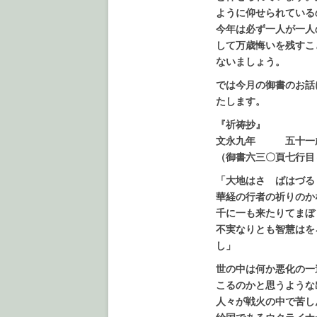
ように仰せられている
今年は必ず一人が一人
して万歳悔いを残すこ
ないましょう。
では今月の御書のお話
たします。
『祈祷抄』
文永九年 五十一
（御書六三〇頁七行目
「大地はさゝばはづる
華経の行者の祈りのか
千に一も来たりてまぼ
不実なりとも智慧はを
し」
世の中は何か悪化の一
こるのかと思うような
人々が戦火の中で苦し