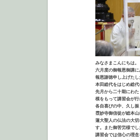
みなさまこんにちは。
六月度の御報恩御講に
報恩謝徳申し上げたし
本田総代をはじめ総代
先月から二十期にわた
模をもって講習会が行
各自喜びの中、久し振
霑妙寺御信徒が総本山
蓮大聖人の仏法の大切
す。また御苦労様でし
講習会では信心の理念