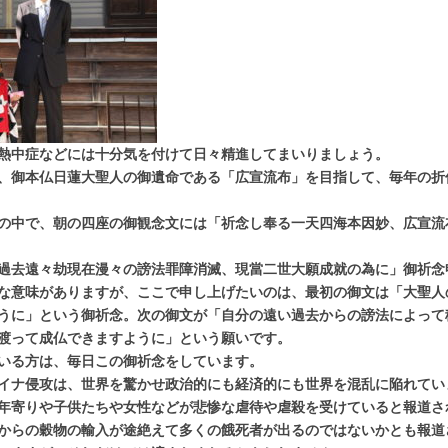
熱中症などには十分気を付けて日々精進してまいりましょう。
、御本仏日蓮大聖人の御遺命である「広宣流布」を目指して、毎年の折
の中で、朝の四座の御観念文には「祈念し奉る一天四海本因妙、広宣流
過去遠々劫現在漫々の謗法罪障消滅、現當二世大願成就の為に」御祈念
な意味がありますが、ここで申し上げたいのは、最初の御文は「大聖人
うに」という御祈念。次の御文が「自分の遠い過去からの謗法によって
渡って成仏できますように」という願いです。
いる方は、毎日この御祈念をしています。
イナ侵攻は、世界を驚かせ政治的にも経済的にも世界を混乱に陥れてい
年寄りや子供たちや女性などが悲惨な虐待や虐殺を受けていると報道さ
からの穀物の輸入が途絶えて多くの餓死者が出るのではないかとも報道