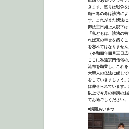
給国であるウクライナ
きます。怒りは戦争を
痴三毒の命は謗法によ
す。これがまた謗法に
御法主日如上人猊下は
「私どもは、謗法の害
れば真の幸せを築くこ
を忘れてはなりません
（令和四年四月三日広
ここに私達宗門僧俗の
流布を願業し、これを
大聖人の仏法に縁して
をしていきましょう。
は仰せられています。
以上で今月の御講のお
てお過ごしください。
■講頭あいさつ