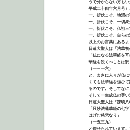
うで分からない方もい
平成二十四年六月号）
一、折伏こそ、地涌の
一、折伏こそ、一切衆
一、折伏こそ、仏祖三
一、折伏こそ、自らの
以上のお言葉にあるよ
日蓮大聖人は『法華初
「仏になる法華経を耳
華経を説くべしとは釈
（一三一六）
と。まさに人々が仏に
くても法華経を強ひて
るのです。そしてなに
そして一生成仏の尊い
日蓮大聖人は『諫暁八
「只妙法蓮華経の七字
はげむ慈悲なり」
（一五三九）
と仰せられています。