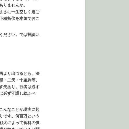
ありませんか。
まさに一生空しく過ご
下種折伏を本気でおこ
ください。では拝読い
西より出づるとも、法
聖・二天・十羅刹等、
す失あり。行者は必ず
ば必ず守護し給ふべ
こんなことが現実に起
りです。何百万という
戦火によって食料の供