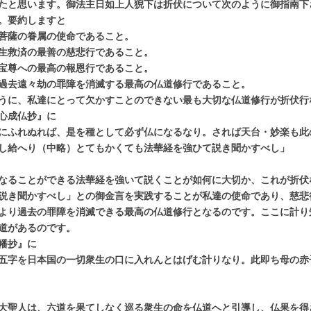
たと思います。御法主日如上人猊下は折伏について次のように御指南下
。要約しますと
菩薩の眷属の使命であること。
生救済の最善の慈悲行であること。
宝尊への最高の報恩行であること。
過去遠々劫の罪障を消滅する最高の仏道修行であること。
うに、私達にとって欠かすことのできない最も大切な仏道修行が折伏行
心成仏抄』に
にふれぬれば、是を種として必ず仏になるなり。されば天台・妙楽も此
し給へり（中略）とてもかくても法華経を強ひて説き聞かすべし」
なることができる法華経を強いて説くことが如何に大切か、これが折伏
説き聞かすべし」との御金言を実践することが私達の使命であり、慈悲
より過去の罪障を消滅できる最高の仏道修行となるのです。ここに計り
道があるのです。
幡抄』に
五字を日本国の一切衆生の口に入れんとはげむ計りなり。此即ち母の赤
大聖人は、六道を果てしなく巡る衆生の命を仏道へと引導し、仏果を得